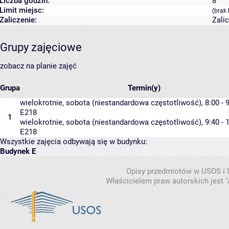
Liczba godzin:
8
Limit miejsc:
(brak 
Zaliczenie:
Zali
Grupy zajęciowe
zobacz na planie zajęć
Grupa
Termin(y)
wielokrotnie, sobota (niestandardowa częstotliwość), 8:00 - 
E218
1
wielokrotnie, sobota (niestandardowa częstotliwość), 9:40 - 
E218
Wszystkie zajęcia odbywają się w budynku:
Budynek E
Opisy przedmiotów w USOS i
Właścicielem praw autorskich jest