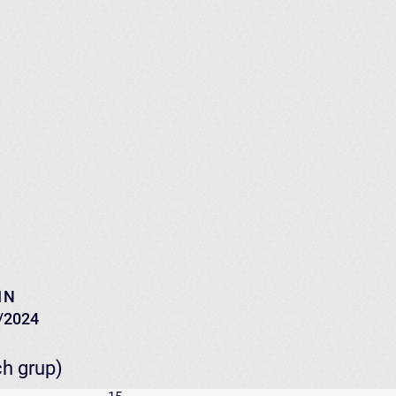
1N
3/2024
ch grup)