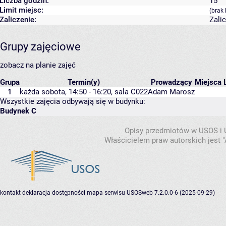
Liczba godzin:
15
Limit miejsc:
(brak 
Zaliczenie:
Zali
Grupy zajęciowe
zobacz na planie zajęć
Grupa
Termin(y)
Prowadzący
Miejsca
1
każda sobota, 14:50 - 16:20,
sala C022
Adam Marosz
Wszystkie zajęcia odbywają się w budynku:
Budynek C
Opisy przedmiotów w USOS i
Właścicielem praw autorskich jest
kontakt
deklaracja dostępności
mapa serwisu
USOSweb 7.2.0.0-6 (2025-09-29)