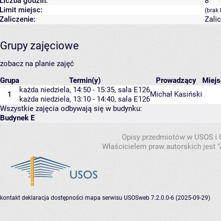
Liczba godzin:
8
Limit miejsc:
(brak 
Zaliczenie:
Zali
Grupy zajęciowe
zobacz na planie zajęć
Grupa
Termin(y)
Prowadzący
Miej
każda niedziela, 14:50 - 15:35,
sala E126
1
Michał Kasiński
każda niedziela, 13:10 - 14:40,
sala E126
Wszystkie zajęcia odbywają się w budynku:
Budynek E
Opisy przedmiotów w USOS i
Właścicielem praw autorskich jest
kontakt
deklaracja dostępności
mapa serwisu
USOSweb 7.2.0.0-6 (2025-09-29)