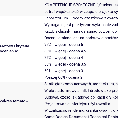
KOMPETENCJE SPOŁECZNE („Student jes
potraf współdziałać w zespole projektowy
Laboratorium – oceny cząstkowe z ćwicze
Wymagane jest praktyczne wykonanie zada
Każdy składnik musi osiągnąć poziom co 
Ocena ustalana jest na podstawie poniższe
95% i więcej - ocena 5
Metody i kryteria
oceniania:
85% i więcej - ocena 4,5
75% i więcej - ocena 4
65% i więcej - ocena 3,5
60% i więcej - ocena 3
Poniżej 60% - ocena 2
Silnik gier komputerowych, architektura, n
Wieloplatformowy silnik i środowisko prac
Budowa, części składowe aplikacji gry k
Zakres tematów:
Projektowanie interfejsu użytkownika.
Wizualizacja, rendering, grafika dwu- i tr
Game Design Document i Technical Desi