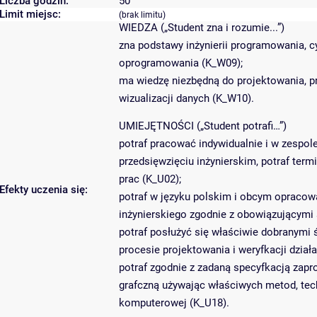
Liczba godzin:
50
Limit miejsc:
(brak limitu)
WIEDZA („Student zna i rozumie...”)
zna podstawy inżynierii programowania, c
oprogramowania (K_W09);
ma wiedzę niezbędną do projektowania, pr
wizualizacji danych (K_W10).
UMIEJĘTNOŚCI („Student potrafi…”)
potraf pracować indywidualnie i w zespol
przedsięwzięciu inżynierskim, potraf te
prac (K_U02);
Efekty uczenia się:
potraf w języku polskim i obcym opracow
inżynierskiego zgodnie z obowiązującymi
potraf posłużyć się właściwie dobranymi
procesie projektowania i weryfkacji działa
potraf zgodnie z zadaną specyfkacją zapr
grafczną używając właściwych metod, techn
komputerowej (K_U18).