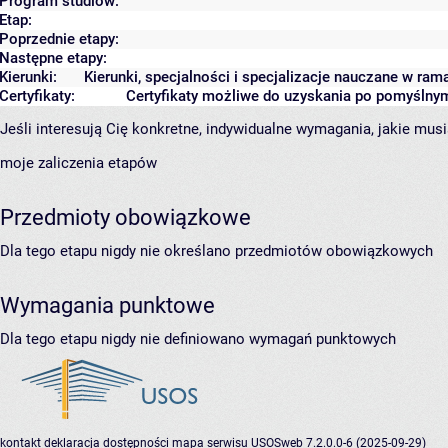
Program studiów:
Etap:
Poprzednie etapy:
Następne etapy:
Kierunki:
Kierunki, specjalności i specjalizacje nauczane w ram
Certyfikaty:
Certyfikaty możliwe do uzyskania po pomyślny
Jeśli interesują Cię konkretne, indywidualne wymagania, jakie musi
moje zaliczenia etapów
Przedmioty obowiązkowe
Dla tego etapu nigdy nie określano przedmiotów obowiązkowych
Wymagania punktowe
Dla tego etapu nigdy nie definiowano wymagań punktowych
kontakt
deklaracja dostępności
mapa serwisu
USOSweb 7.2.0.0-6 (2025-09-29)