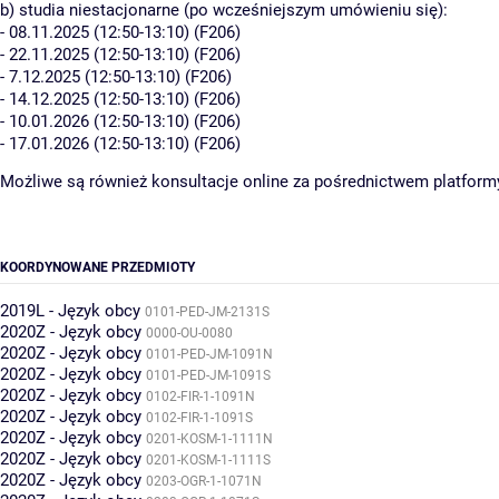
b) studia niestacjonarne (po wcześniejszym umówieniu się):
- 08.11.2025 (12:50-13:10) (F206)
- 22.11.2025 (12:50-13:10) (F206)
- 7.12.2025 (12:50-13:10) (F206)
- 14.12.2025 (12:50-13:10) (F206)
- 10.01.2026 (12:50-13:10) (F206)
- 17.01.2026 (12:50-13:10) (F206)
Możliwe są również konsultacje online za pośrednictwem platfor
KOORDYNOWANE PRZEDMIOTY
2019L - Język obcy
0101-PED-JM-2131S
2020Z - Język obcy
0000-OU-0080
2020Z - Język obcy
0101-PED-JM-1091N
2020Z - Język obcy
0101-PED-JM-1091S
2020Z - Język obcy
0102-FIR-1-1091N
2020Z - Język obcy
0102-FIR-1-1091S
2020Z - Język obcy
0201-KOSM-1-1111N
2020Z - Język obcy
0201-KOSM-1-1111S
2020Z - Język obcy
0203-OGR-1-1071N