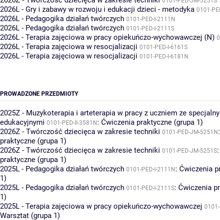
2026Z - Twórczość dziecięca w zakresie techniki
0101-PED-JM-5251S
2026L - Gry i zabawy w rozwoju i edukacji dzieci - metodyka
0101-PE
2026L - Pedagogika działań twórczych
0101-PED-I-2111N
2026L - Pedagogika działań twórczych
0101-PED-I-2111S
2026L - Terapia zajęciowa w pracy opiekuńczo-wychowawczej (N)
0
2026L - Terapia zajęciowa w resocjalizacji
0101-PED-I-6161S
2026L - Terapia zajęciowa w resocjalizacji
0101-PED-I-6181N
PROWADZONE PRZEDMIOTY
2025Z - Muzykoterapia i arteterapia w pracy z uczniem ze specjaln
edukacyjnymi
:
Ćwiczenia praktyczne (grupa 1)
0101-PED-II-3581N
2026Z - Twórczość dziecięca w zakresie techniki
0101-PED-JM-5251N
praktyczne (grupa 1)
2026Z - Twórczość dziecięca w zakresie techniki
0101-PED-JM-5251S
praktyczne (grupa 1)
2025L - Pedagogika działań twórczych
:
Ćwiczenia p
0101-PED-I-2111N
1)
2025L - Pedagogika działań twórczych
:
Ćwiczenia pr
0101-PED-I-2111S
1)
2025L - Terapia zajęciowa w pracy opiekuńczo-wychowawczej
0101-
Warsztat (grupa 1)