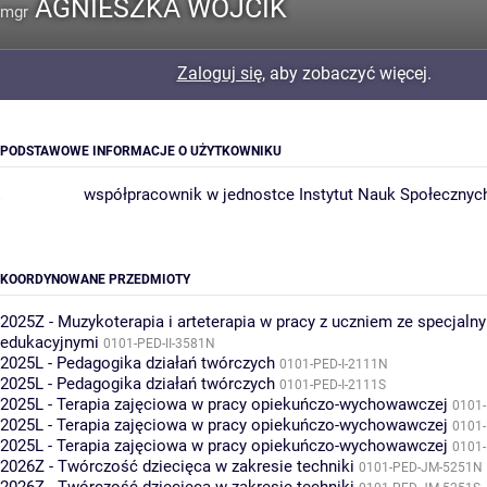
AGNIESZKA WÓJCIK
mgr
Zaloguj się
, aby zobaczyć więcej.
PODSTAWOWE INFORMACJE O UŻYTKOWNIKU
współpracownik w jednostce
Instytut Nauk Społecznyc
KOORDYNOWANE PRZEDMIOTY
2025Z - Muzykoterapia i arteterapia w pracy z uczniem ze specjaln
edukacyjnymi
0101-PED-II-3581N
2025L - Pedagogika działań twórczych
0101-PED-I-2111N
2025L - Pedagogika działań twórczych
0101-PED-I-2111S
2025L - Terapia zajęciowa w pracy opiekuńczo-wychowawczej
0101-
2025L - Terapia zajęciowa w pracy opiekuńczo-wychowawczej
0101-
2025L - Terapia zajęciowa w pracy opiekuńczo-wychowawczej
0101-
2026Z - Twórczość dziecięca w zakresie techniki
0101-PED-JM-5251N