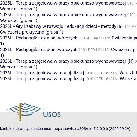
2025L - Terapia zajęciowa w pracy opiekuńczo-wychowawczej
0101-
Warsztat (grupa 1)
2025L - Terapia zajęciowa w pracy opiekuńczo-wychowawczej
0101-
Warsztat (grupa 1)
2026L - Gry i zabawy w rozwoju i edukacji dzieci - metodyka
0101-PE
Ćwiczenia praktyczne (grupa 1)
2026L - Pedagogika działań twórczych
:
Ćwiczenia p
0101-PED-I-2111N
1)
2026L - Pedagogika działań twórczych
:
Ćwiczenia pr
0101-PED-I-2111S
1)
2026L - Terapia zajęciowa w pracy opiekuńczo-wychowawczej (N)
0
Warsztat (grupa 1)
2026L - Terapia zajęciowa w resocjalizacji
:
Warsztat
0101-PED-I-6161S
2026L - Terapia zajęciowa w resocjalizacji
:
Warsztat
0101-PED-I-6181N
kontakt
deklaracja dostępności
mapa serwisu
USOSweb 7.2.0.0-6 (2025-09-29)